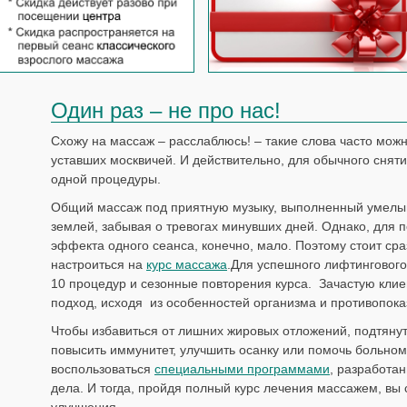
Один раз – не про нас!
Схожу на массаж – расслаблюсь! – такие слова часто мож
уставших москвичей. И действительно, для обычного сняти
одной процедуры.
Общий массаж под приятную музыку, выполненный умелым
землей, забывая о тревогах минувших дней. Однако, для 
эффекта одного сеанса, конечно, мало. Поэтому стоит сра
настроиться на
курс массажа
.Для успешного лифтинговог
10 процедур и сезонные повторения курса. Зачастую кли
подход, исходя из особенностей организма и противопока
Чтобы избавиться от лишних жировых отложений, подтянуть
повысить иммунитет, улучшить осанку или помочь больном
воспользоваться
специальными программами
, разработа
дела. И тогда, пройдя полный курс лечения массажем, вы
улучшения.