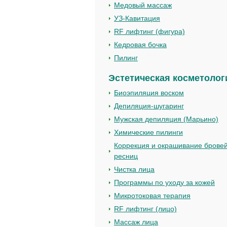
Медовый массаж
УЗ-Кавитация
RF лифтинг (фигура)
Кедровая бочка
Пилинг
Эстетическая косметолог
Биоэпиляция воском
Депиляция-шугаринг
Мужская депиляция (Марьино)
Химические пилинги
Коррекция и окрашивание бровей
ресниц
Чистка лица
Программы по уходу за кожей
Микротоковая терапия
RF лифтинг (лицо)
Массаж лица