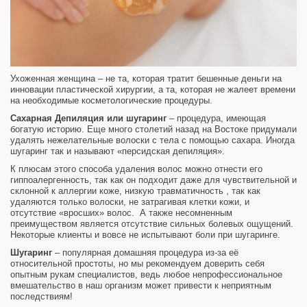
Ухоженная женщина – не та, которая тратит бешенные деньги на
инновации пластической хирургии, а та, которая не жалеет времени
на необходимые косметологические процедуры.
Сахарная Депиляция или шугаринг
– процедура, имеющая
богатую историю. Еще много столетий назад на Востоке придумали
удалять нежелательные волоски с тела с помощью сахара. Иногда
шугаринг так и называют «персидская депиляция».
К плюсам этого способа удаления волос можно отнести его
гиппоалергенность, так как он подходит даже для чувствительной и
склонной к аллергии коже, низкую травматичность , так как
удаляются только волоски, не затрагивая клетки кожи, и
отсутствие «вросших» волос. А также несомненным
преимуществом является отсутствие сильных болевых ощущений.
Некоторые клиенты и вовсе не испытывают боли при шугаринге.
Шугаринг
– популярная домашняя процедура из-за её
относительной простоты, но мы рекомендуем доверить себя
опытным рукам специалистов, ведь любое непрофессиональное
вмешательство в наш организм может привести к неприятным
последствиям!