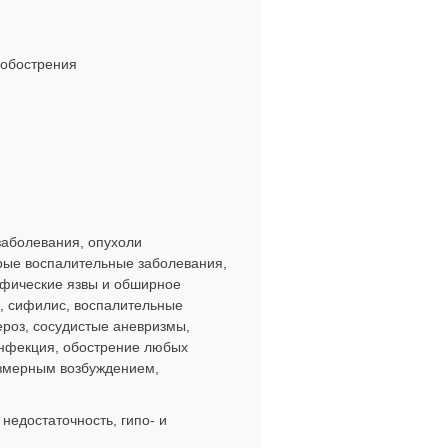
 обострения
аболевания, опухоли
трые воспалительные заболевания,
офические язвы и обширное
е, сифилис, воспалительные
роз, сосудистые аневризмы,
инфекция, обострение любых
езмерным возбуждением,
недостаточность, гипо- и