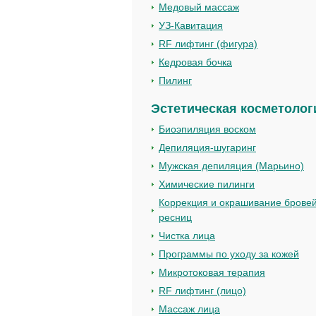
Медовый массаж
УЗ-Кавитация
RF лифтинг (фигура)
Кедровая бочка
Пилинг
Эстетическая косметолог
Биоэпиляция воском
Депиляция-шугаринг
Мужская депиляция (Марьино)
Химические пилинги
Коррекция и окрашивание бровей
ресниц
Чистка лица
Программы по уходу за кожей
Микротоковая терапия
RF лифтинг (лицо)
Массаж лица