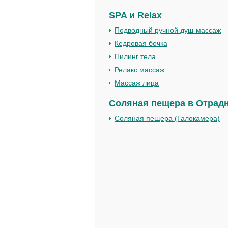
SPA и Relax
Подводный ручной душ-массаж
Кедровая бочка
Пилинг тела
Релакс массаж
Массаж лица
Соляная пещера в Отрад
Соляная пещера (Галокамера)