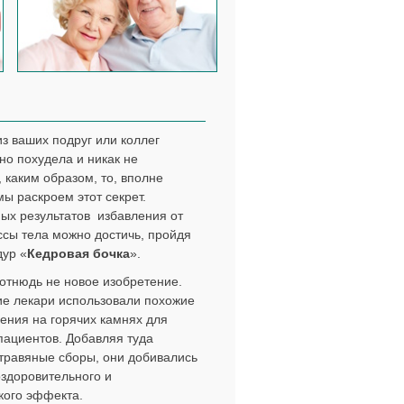
из ваших подруг или коллег
но похудела и никак не
 каким образом, то, вполне
мы раскроем этот секрет.
ых результатов избавления от
сы тела можно достичь, пройдя
дур «
Кедровая бочка
».
 отнюдь не новое изобретение.
е лекари использовали похожие
ения на горячих камнях для
пациентов. Добавляя туда
травяные сборы, они добивались
оздоровительного и
кого эффекта.