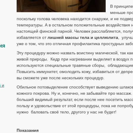
В принципе,
меньше про
поскольку голова человека находится снаружи, и не подв
температуры. А в остальном положительные воздействия н
настоящей финской парной. Человек расслабляется, полу
избавляется от
лишней массы тела и целлюлита
, улуч
уже о том, что это отличная профилактика простудных заб
ия
Эту процедуру можно назвать воистину магической, так ка
живой природы. Кедр при нагревании выделяет в воздух 
используются специальные травяные сборы, обладающие
Повысить иммунитет, омолодить кожу, избавиться от депре
вы сможете уже после нескольких процедур.
 и
Обильное потовыделение способствует выведению шлаков
кожного покрова. Ну и, конечно, не забывайте про массаж
больший видимый результат, если после нее посетить мас
пользу и удовольствие от этой процедуры, пока не попробу
нужно баловать своё тело, другого у нас не будет!
Показания