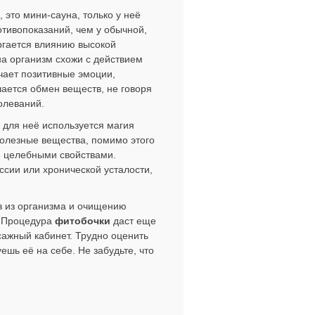
 это мини-сауна, только у неё
тивопоказаний, чем у обычной,
ергается влиянию высокой
а организм схожи с действием
чает позитивные эмоции,
шается обмен веществ, не говоря
олеваний.
к для неё используется магия
полезные вещества, помимо этого
 целебными свойствами.
ссии или хронической усталости,
 из организма и очищению
. Процедура
фитобочки
даст еще
сажный кабинет. Трудно оценить
ешь её на себе. Не забудьте, что