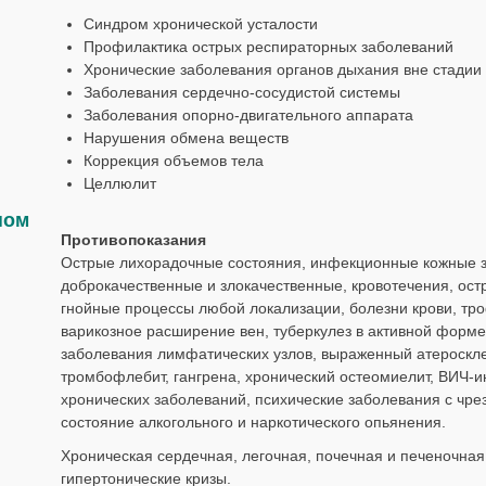
Синдром хронической усталости
Профилактика острых респираторных заболеваний
Хронические заболевания органов дыхания вне стадии
Заболевания сердечно-сосудистой системы
Заболевания опорно-двигательного аппарата
Нарушения обмена веществ
Коррекция объемов тела
Целлюлит
ном
Противопоказания
Острые лихорадочные состояния, инфекционные кожные з
доброкачественные и злокачественные, кровотечения, ос
гнойные процессы любой локализации, болезни крови, тр
варикозное расширение вен, туберкулез в активной форм
заболевания лимфатических узлов, выраженный атероскле
тромбофлебит, гангрена, хронический остеомиелит, ВИЧ-
хронических заболеваний, психические заболевания с чр
состояние алкогольного и наркотического опьянения.
Хроническая сердечная, легочная, почечная и печеночная 
гипертонические кризы.