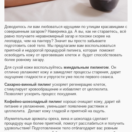
Доводилось ли вам любоваться идущими по улицам красавицами с
совершенным загаром? Наверняка да. А вы, как ни стараетесь, всё
равно получаете неравномерный загар и похожи скорее на
леопарда, чем на пантеру? Значит вы просто забываете
подготовить своё тело. Мы предлагаем вам воспользоваться
приятной и недорогой процедурой пилинга, которая поможет
освободить кожу от ороговевших клеток и будет способствовать
более ровному загару.
Для сухой кожи воспользуйтесь
миндальным пилингом
. Он
отлично увлажняет кожу и замедляет процессы старения, дарит
ощущение гладкости и упругости уже после первого сеанса.
Сахарно-винный пилинг
ускоряет регенерацию клеток,
стимулирует кровообращение и избавляет от целлюлита.
Позволяет ускорить процесс похудения.
Кофейно-шоколадный пилинг
хорошо очищает кожу, дарит ей
питание и увлажнение, уменьшает появление растяжек и
целлюлита. Делает кожу гладкой и приятной на ощупь.
Изумительные ароматы ореха, вина и шоколада сделают
процедуру еще более приятной, помогут расслабиться и получить
удовольствие! Подготовленное тело отблагодарит вас ровным