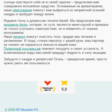
солнца чувствуете себя не в своей тарелке – предлагаем вам
совершенно волшебное средство. Основанные на ароматерапии,
наши
обертывания
помогут вам выбраться из неприятной осенней
хандры и пробудят жажду жизни.
Издавна тоску и депрессию лечили баней. Мы предлагаем вам
кедровую бочку
, которая, по сути, является мини-сауной и призвана
не только улучшать самочувствие, но и избавлять от лишних
килограммов.
Наши
пилинги
помогут очистить тело, придав ему питание и
увлажнение. И тогда, стянув перчатку с вашей руки, ваш партнер
не сможет не поразиться нежности вашей кожи.
Подводный душ-массаж
поможет похудеть и смоет усталость. А
всевозможные виды массажей придадут бодрость и силу мышцам.
Забудьте о хандре и депрессии! Осень – прекрасное время, просто
нужно уметь им пользоваться.
© 2026
ИП Мышкин Р.А.